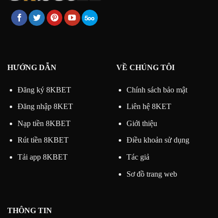
HƯỚNG DẪN
VỀ CHÚNG TÔI
Đăng ký 8KBET
Chính sách bảo mật
Đăng nhập 8KET
Liên hệ 8KET
Nạp tiền 8KBET
Giới thiệu
Rút tiền 8KBET
Điều khoản sử dụng
Tải app 8KBET
Tác giả
Sơ đồ trang web
THÔNG TIN