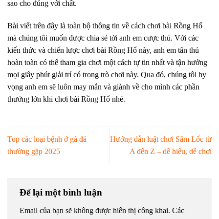
sao cho đúng với chất.
Bài viết trên đây là toàn bộ thông tin về cách chơi bài Rồng Hổ
mà chúng tôi muốn được chia sẻ tới anh em cược thủ. Với các
kiến thức và chiến lược chơi bài Rồng Hổ này, anh em tân thủ
hoàn toàn có thể tham gia chơi một cách tự tin nhất và tận hưởng
mọi giây phút giải trí có trong trò chơi này. Qua đó, chúng tôi hy
vọng anh em sẽ luôn may mắn và giành về cho mình các phần
thưởng lớn khi chơi bài Rồng Hổ nhé.
Top các loại bệnh ở gà đá
Hướng dẫn luật chơi Sâm Lốc từ
thường gặp 2025
A đến Z – dễ hiểu, dễ chơi
Để lại một bình luận
Email của bạn sẽ không được hiển thị công khai.
Các