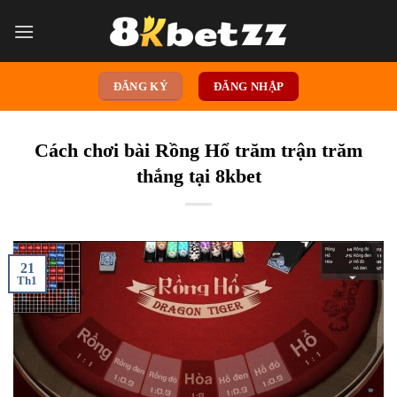
Skip
to
content
ĐĂNG KÝ
ĐĂNG NHẬP
Cách chơi bài Rồng Hổ trăm trận trăm
thắng tại 8kbet
21
Th1